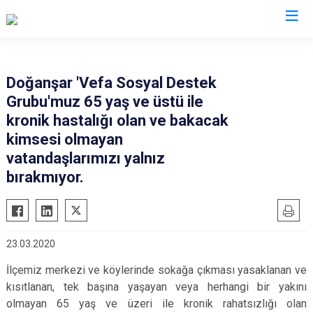
Sivas
Doğanşar 'Vefa Sosyal Destek
Grubu'muz 65 yaş ve üstü ile
Akıncılar
İmranlı
kronik hastalığı olan ve bakacak
Altınyayla
Kangal
kimsesi olmayan
Divriği
Koyulhisar
vatandaşlarımızı yalnız
Doğanşar
bırakmıyor.
Şarkışla
Gemerek
Suşehri
Gölova
Ulaş
Gürün
Yıldızeli
23.03.2020
Hafik
Zara
İlçemiz merkezi ve köylerinde sokağa çıkması yasaklanan ve
kısıtlanan, tek başına yaşayan veya herhangi bir yakını
olmayan 65 yaş ve üzeri ile kronik rahatsızlığı olan