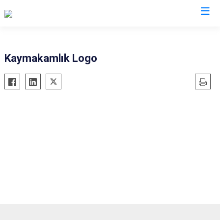
Sivas
Kaymakamlık Logo
Akıncılar
İmranlı
Altınyayla
Kangal
Divriği
Koyulhisar
Doğanşar
Şarkışla
Gemerek
Suşehri
Gölova
Ulaş
Gürün
Yıldızeli
Hafik
Zara