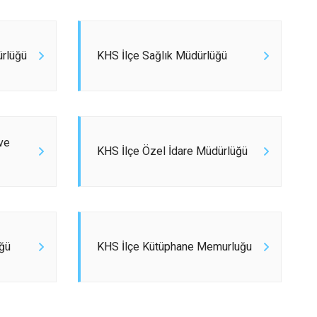
Ulaş
Yıldızeli
ürlüğü
KHS İlçe Sağlık Müdürlüğü
Zara
ve
KHS İlçe Özel İdare Müdürlüğü
ğü
KHS İlçe Kütüphane Memurluğu