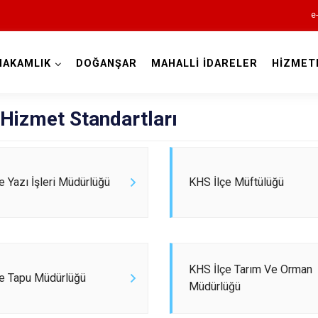
e
MAKAMLIK
DOĞANŞAR
MAHALLİ İDARELER
HİZMET
Sivas
Hizmet Standartları
e Yazı İşleri Müdürlüğü
KHS İlçe Müftülüğü
Akıncılar
Altınyayla
Divriği
KHS İlçe Tarım Ve Orman
çe Tapu Müdürlüğü
Doğanşar
Müdürlüğü
Gemerek