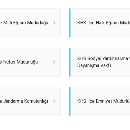
Gölova
Gürün
e Milli Eğitim Müdürlüğü
KHS İlçe Halk Eğitim Müd
Hafik
KHS Sosyal Yardımlaşma 
çe Nüfus Müdürlüğü
Dayanışma Vakfı
e Jandarma Komutanlığı
KHS İlçe Emniyet Müdürlü