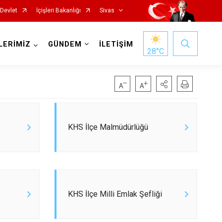
-Devlet
İçişleri Bakanlığı
Sivas
LERİMİZ
GÜNDEM
İLETİŞİM
28
°C
KHS İlçe Malmüdürlüğü
İmranlı
Kangal
Koyulhisar
KHS İlçe Milli Emlak Şefliği
Şarkışla
Suşehri