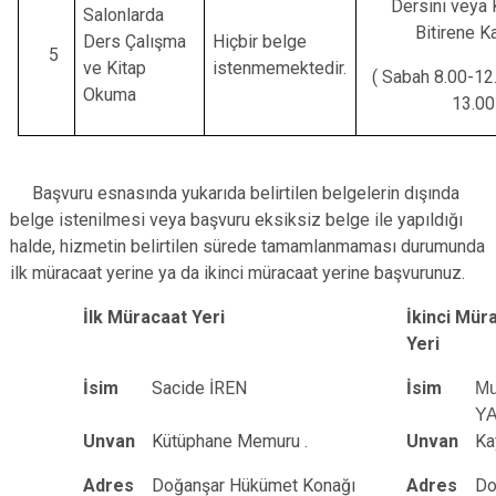
Dersini veya 
Salonlarda
Bitirene Ka
Ders Çalışma
Hiçbir belge
5
ve Kitap
istenmemektedir.
( Sabah 8.00-12
Okuma
13.00
Başvuru esnasında yukarıda belirtilen belgelerin dışında
belge istenilmesi veya başvuru eksiksiz belge ile yapıldığı
halde, hizmetin belirtilen sürede tamamlanmaması durumunda
ilk müracaat yerine ya da ikinci müracaat yerine başvurunuz.
İlk Müracaat Yeri
İkinci Mür
Yeri
İsim
Sacide İREN
İsim
M
Y
Unvan
Kütüphane Memuru .
Unvan
Ka
Adres
Doğanşar Hükümet Konağı
Adres
Do