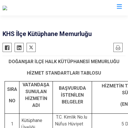
Sivas
KHS İlçe Kütüphane Memurluğu
Akıncılar
İmranlı
Altınyayla
Kangal
DOĞANŞAR İLÇE HALK KÜTÜPHANESİ MEMURLUĞU
Divriği
Koyulhisar
Doğanşar
Şarkışla
HİZMET STANDARTLARI TABLOSU
Gemerek
Suşehri
VATANDAŞA
HİZMETİN
BAŞVURUDA
Gölova
SIRA
Ulaş
SUNULAN
SÜ
İSTENİLEN
Gürün
Yıldızeli
HİZMETİN
NO
BELGELER
(EN
ADI
Hafik
Zara
T.C. Kimlik No.lu
Kütüphane
1
Nüfus Hüviyet
5 D
Üyeliği