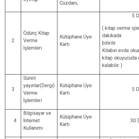
Cüzdanı,
5 D
( kitap verme işl
Ödünç Kitap
dakikada
Kütüphane Üye
2
Verme
biti
Kartı
İşlemleri
Kitabın evde ok
kitap okuyucuda 
kalabilir. )
Süreli
yayınlar(Dergi)
Kütüphane Üye
3
5 D
Verme
Kartı
İşlemleri
Bilgisayar ve
Kütüphane Üye
4
İnternet
30 
Kartı
Kullanımı