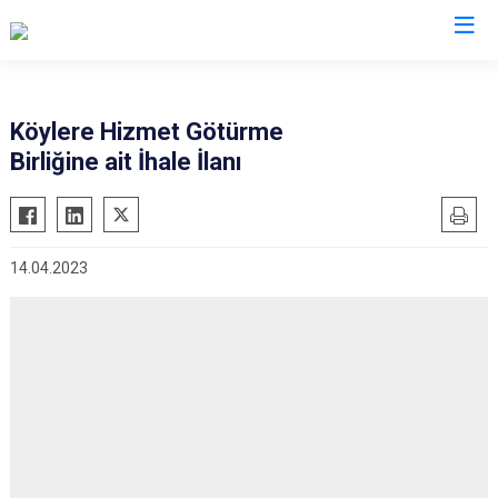
Sivas
Köylere Hizmet Götürme
Birliğine ait İhale İlanı
Akıncılar
İmranlı
Altınyayla
Kangal
Divriği
Koyulhisar
14.04.2023
Doğanşar
Şarkışla
Gemerek
Suşehri
Gölova
Ulaş
Gürün
Yıldızeli
Hafik
Zara