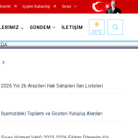
-Devlet
İçişleri Bakanlığı
Sivas
1
/
5
LERİMİZ
GÜNDEM
İLETİŞİM
23
°C
2026 Yılı 2b Arazileri Hak Sahipleri İlan Listeleri
İmranlı
Kangal
Koyulhisar
İlçemizdeki Toplantı ve Gösteri Yürüyüş Alanları
Şarkışla
Suşehri
Sivas Hizmet Vakfı 2025 2026 Eğitim Öğrenim Yılı