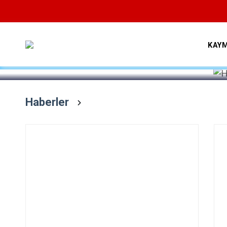
Devamını Oku
KAY
Haberler