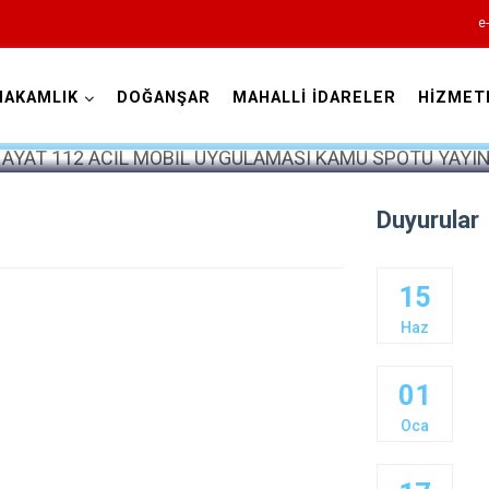
e
MAKAMLIK
DOĞANŞAR
MAHALLİ İDARELER
HİZMET
Sivas
Duyurular
15
Akıncılar
Haz
Altınyayla
01
Divriği
Oca
Doğanşar
Gemerek