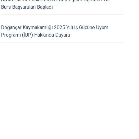
Ulaş
Burs Başvuruları Başladı
Yıldızeli
25.03.2020
Zara
Doğanşar Kaymakamlığı 2025 Yılı İş Gücüne Uyum
kanımız Sayın Recep Tayyip
İlçe Hastanemizden
Programı (İUP) Hakkında Duyuru
iz Bize Yeteriz Türkiyem"
nışma Kampanyasının Startını