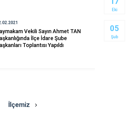
17
Gölova
Eki
Gürün
2.02.2021
31.03.2020
Hafik
05
aymakam Vekili Sayın Ahmet TAN
Cumhurbaş
Şub
aşkanlığında İlçe İdare Şube
ERDOĞAN "B
aşkanları Toplantısı Yapıldı
Milli Daya
Verdi
İlçemiz